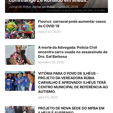
constrange Zé Ronaldo em Ilhéus.
Jornal de Ilhéus
Jornal de Ilhéus
-
julho 28, 2018
Fiocruz: carnaval pode aumentar casos
de COVID 19
março 03, 2025
A morte da Advogada: Polícia Civil
encontra carro usado no assassinato da
Dra. Gal Barbosa
fevereiro 25, 2025
VITÓRIA PARA O POVO DE ILHÉUS -
PROJETO DA VEREADORA RÚBIA
CARVALHO É APROVADO! ILHÉUS TERÁ
CENTRO MUNICIPAL DE REFERÊNCIA AO
AUTISMO.
abril 03, 2025
PROJETO DE NOVA SEDE DO MPBA EM
ILHÉUS É SUSPENSO.