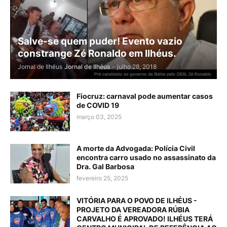
Salve-se quem puder! Evento vazio
constrange Zé Ronaldo em Ilhéus.
Jornal de Ilhéus
Jornal de Ilhéus
-
julho 28, 2018
Fiocruz: carnaval pode aumentar casos
de COVID 19
março 03, 2025
A morte da Advogada: Polícia Civil
encontra carro usado no assassinato da
Dra. Gal Barbosa
fevereiro 25, 2025
VITÓRIA PARA O POVO DE ILHÉUS -
PROJETO DA VEREADORA RÚBIA
CARVALHO É APROVADO! ILHÉUS TERÁ