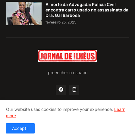
A morte da Advogada: Polícia Civil
encontra carro usado no assassinato da
Dra. Gal Barbosa
fevereiro 25, 2025
preencher o espaço
Our website uses cookies to improve your experience.
Learn
more
Home
Quem somos
Política de privacidade
Contato
Accept !
Design by -
Pro Blogger Templates