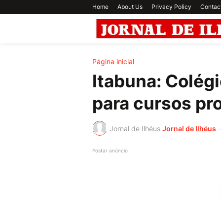
Home
About Us
Privacy Policy
Contac
Página inicial
Itabuna: Colég
para cursos pro
Jornal de Ilhéus
Jornal de Ilhéus
-
Postar anúncio