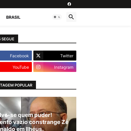
BRASIL
 SEGUE
Facebook
Twitter
YouTube
Instagram
TAGEM POPULAR
lve-se quem puder!
ento vazio constrange Zé
naldo em Ilhéus.