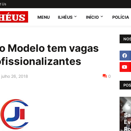
t Us
MENU
ILHÉUS
INÍCIO
POLÍCIA
NOS
io Modelo tem vagas
fissionalizantes
julho 26, 2018
0
POS
Sa
Ev
Ro