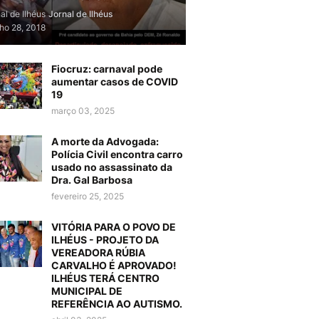
al de Ilhéus
Jornal de Ilhéus
lho 28, 2018
Fiocruz: carnaval pode
aumentar casos de COVID
19
março 03, 2025
A morte da Advogada:
Polícia Civil encontra carro
usado no assassinato da
Dra. Gal Barbosa
fevereiro 25, 2025
VITÓRIA PARA O POVO DE
ILHÉUS - PROJETO DA
VEREADORA RÚBIA
CARVALHO É APROVADO!
ILHÉUS TERÁ CENTRO
MUNICIPAL DE
REFERÊNCIA AO AUTISMO.