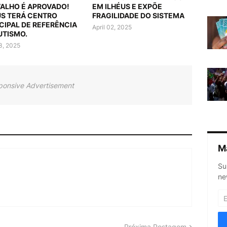
ALHO É APROVADO!
EM ILHÉUS E EXPÕE
US TERÁ CENTRO
FRAGILIDADE DO SISTEMA
CIPAL DE REFERÊNCIA
April 02, 2025
UTISMO.
03, 2025
ponsive Advertisement
M
Su
ne
Próxima Postagem