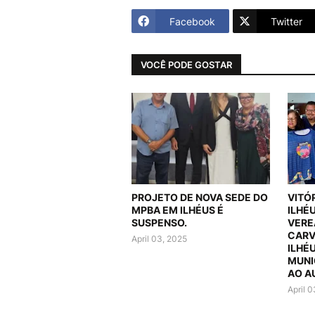
Facebook
Twitter
VOCÊ PODE GOSTAR
PROJETO DE NOVA SEDE DO
VITÓ
MPBA EM ILHÉUS É
ILHÉ
SUSPENSO.
VERE
CARV
April 03, 2025
ILHÉ
MUNI
AO A
April 