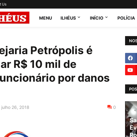
t Us
MENU
ILHÉUS
INÍCIO
POLÍCIA
NOS
jaria Petrópolis é
r R$ 10 mil de
funcionário por danos
POS
julho 26, 2018
0
Sa
Ev
Ro