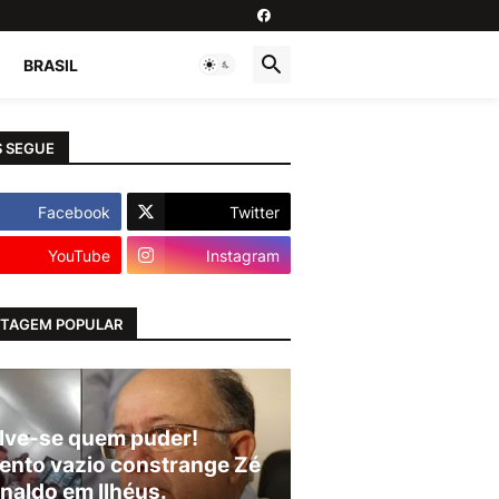
BRASIL
 SEGUE
Facebook
Twitter
YouTube
Instagram
TAGEM POPULAR
lve-se quem puder!
ento vazio constrange Zé
naldo em Ilhéus.