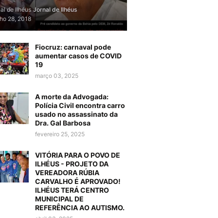
al de Ilhéus
Jornal de Ilhéus
lho 28, 2018
Fiocruz: carnaval pode
aumentar casos de COVID
19
março 03, 2025
A morte da Advogada:
Polícia Civil encontra carro
usado no assassinato da
Dra. Gal Barbosa
fevereiro 25, 2025
VITÓRIA PARA O POVO DE
ILHÉUS - PROJETO DA
VEREADORA RÚBIA
CARVALHO É APROVADO!
ILHÉUS TERÁ CENTRO
MUNICIPAL DE
REFERÊNCIA AO AUTISMO.