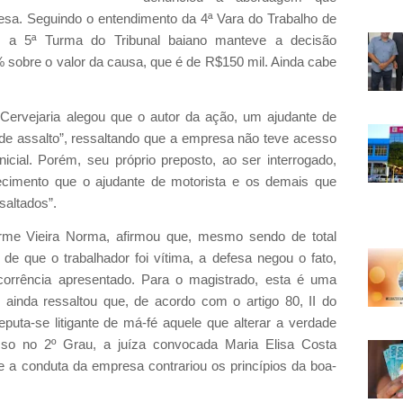
resa. Seguindo o entendimento da 4ª Vara do Trabalho de
a, a 5ª Turma do Tribunal baiano manteve a decisão
% sobre o valor da causa, que é de R$150 mil. Ainda cabe
Cervejaria alegou que o autor da ação, um ajudante de
 de assalto”, ressaltando que a empresa não teve acesso
icial. Porém, seu próprio preposto, ao ser interrogado,
cimento que o ajudante de motorista e os demais que
saltados”.
erme Vieira Norma, afirmou que, mesmo sendo de total
de que o trabalhador foi vítima, a defesa negou o fato,
corrência apresentado. Para o magistrado, esta é uma
 ainda ressaltou que, de acordo com o artigo 80, II do
eputa-se litigante de má-fé aquele que alterar a verdade
esso no 2º Grau, a juíza convocada Maria Elisa Costa
 a conduta da empresa contrariou os princípios da boa-