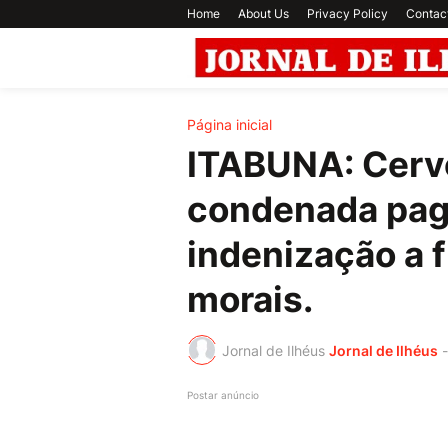
Home
About Us
Privacy Policy
Contac
Página inicial
ITABUNA: Cerve
condenada paga
indenização a 
morais.
Jornal de Ilhéus
Jornal de Ilhéus
-
Postar anúncio