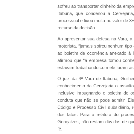
sofreu ao transportar dinheiro da emp
Itabuna, que condenou a Cervejari
processual e fixou multa no valor de 3
recurso da decisão.
Ao apresentar sua defesa na Vara, a 
motorista, “jamais sofreu nenhum tipo
ao boletim de ocorrência anexado à in
afirmou que “a empresa tomou conhe
estavam trabalhando com ele foram as
O juiz da 4ª Vara de Itabuna, Guilh
conhecimento da Cervejaria o assalto 
inclusive impugnando o boletim de o
conduta que não se pode admitir. Ele
Código e Processo Civil subsidiário, r
dos fatos. Para a relatora do proc
Gonçalves, não restam dúvidas de que
fé.