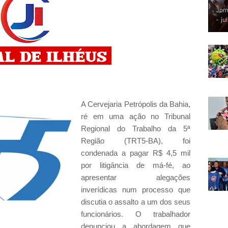
Jorn
-
ju
A Cervejaria Petrópolis da Bahia,
ré em uma ação no Tribunal
Regional do Trabalho da 5ª
Região (TRT5-BA), foi
condenada a pagar R$ 4,5 mil
por litigância de má-fé, ao
apresentar alegações
inverídicas num processo que
discutia o assalto a um dos seus
funcionários. O trabalhador
denunciou a abordagem que