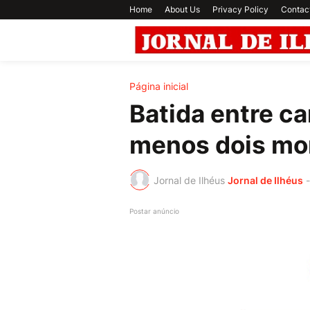
Home
About Us
Privacy Policy
Contac
Página inicial
Batida entre ca
menos dois mo
Jornal de Ilhéus
Jornal de Ilhéus
-
Postar anúncio