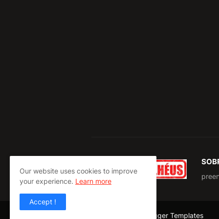
SOB
Our website uses cookies to improve
pree
your experience.
Learn more
Accept !
Design by -
Pro Blogger Templates