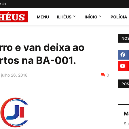
t Us
MENU
ILHÉUS
INÍCIO
POLÍCIA
NOS
rro e van deixa ao
rtos na BA-001.
julho 26, 2018
0
POS
M
Su