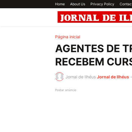
Home
About Us
Privacy Policy
Contac
Página inicial
AGENTES DE T
RECEBEM CUR
Jornal de Ilhéus
Jornal de Ilhéus
-
Postar anúncio