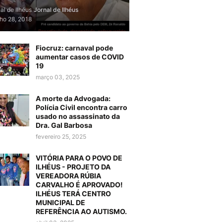
al de Ilhéus
Jornal de Ilhéus
lho 28, 2018
Fiocruz: carnaval pode
aumentar casos de COVID
19
março 03, 2025
A morte da Advogada:
Polícia Civil encontra carro
usado no assassinato da
Dra. Gal Barbosa
fevereiro 25, 2025
VITÓRIA PARA O POVO DE
ILHÉUS - PROJETO DA
VEREADORA RÚBIA
CARVALHO É APROVADO!
ILHÉUS TERÁ CENTRO
MUNICIPAL DE
REFERÊNCIA AO AUTISMO.