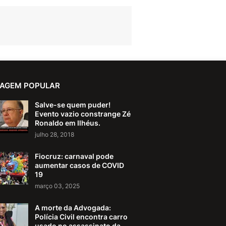
AGEM POPULAR
Salve-se quem puder!
Evento vazio constrange Zé
Ronaldo em Ilhéus.
julho 28, 2018
Fiocruz: carnaval pode
aumentar casos de COVID
19
março 03, 2025
A morte da Advogada:
Polícia Civil encontra carro
usado no assassinato da