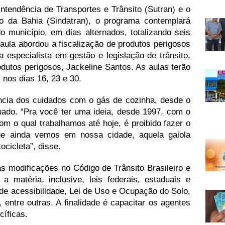
intendência de Transportes e Trânsito (Sutran) e o
to da Bahia (Sindatran), o programa contemplará
o município, em dias alternados, totalizando seis
a aula abordou a fiscalização de produtos perigosos
la especialista em gestão e legislação de trânsito,
dutos perigosos, Jackeline Santos. As aulas terão
 nos dias 16, 23 e 30.
ância dos cuidados com o gás de cozinha, desde o
ado. “Pra você ter uma ideia, desde 1997, com o
om o qual trabalhamos até hoje, é proibido fazer o
ue ainda vemos em nossa cidade, aquela gaiola
cicleta”, disse.
s modificações no Código de Trânsito Brasileiro e
a matéria, inclusive, leis federais, estaduais e
 de acessibilidade, Lei de Uso e Ocupação do Solo,
 entre outras. A finalidade é capacitar os agentes
cíficas.