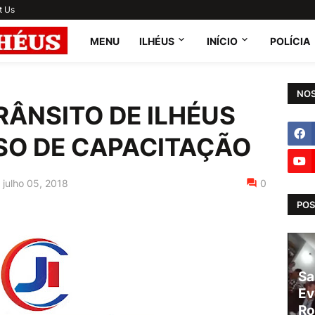
t Us
MENU
ILHÉUS
INÍCIO
POLÍCIA
NOS
RÂNSITO DE ILHÉUS
SO DE CAPACITAÇÃO
julho 05, 2018
0
POS
Sa
Ev
Ro