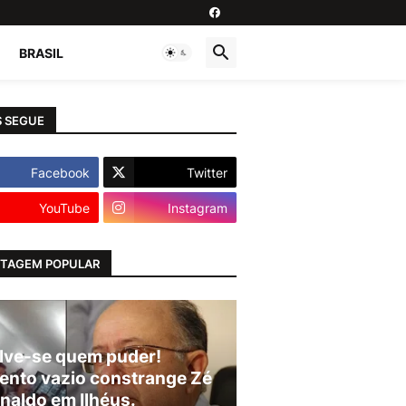
BRASIL
 SEGUE
Facebook
Twitter
YouTube
Instagram
TAGEM POPULAR
lve-se quem puder!
ento vazio constrange Zé
naldo em Ilhéus.