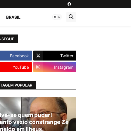
BRASIL
 SEGUE
Facebook
Twitter
YouTube
Instagram
TAGEM POPULAR
lve-se quem puder!
ento vazio constrange Zé
naldo em Ilhéus.