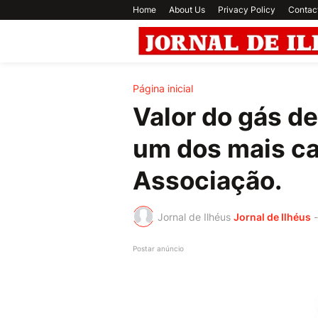
Home
About Us
Privacy Policy
Contac
Página inicial
Valor do gás de
um dos mais ca
Associação.
Jornal de Ilhéus
Jornal de Ilhéus
-
Postar anúncio