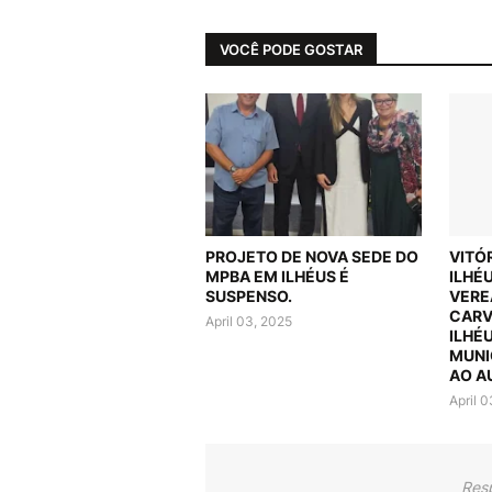
VOCÊ PODE GOSTAR
PROJETO DE NOVA SEDE DO
VITÓ
MPBA EM ILHÉUS É
ILHÉ
SUSPENSO.
VERE
CARV
April 03, 2025
ILHÉ
MUNI
AO A
April 
Res