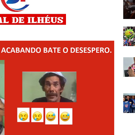
Jorn
-
ju