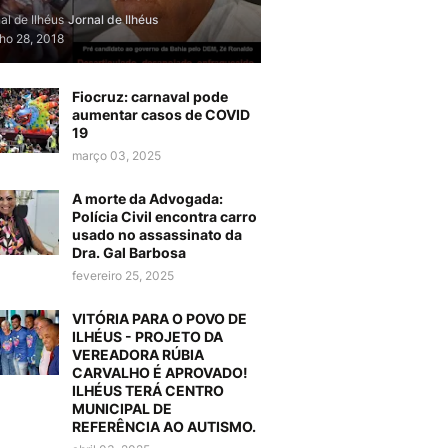
al de Ilhéus
Jornal de Ilhéus
lho 28, 2018
Fiocruz: carnaval pode
aumentar casos de COVID
19
março 03, 2025
A morte da Advogada:
Polícia Civil encontra carro
usado no assassinato da
Dra. Gal Barbosa
fevereiro 25, 2025
VITÓRIA PARA O POVO DE
ILHÉUS - PROJETO DA
VEREADORA RÚBIA
CARVALHO É APROVADO!
ILHÉUS TERÁ CENTRO
MUNICIPAL DE
REFERÊNCIA AO AUTISMO.