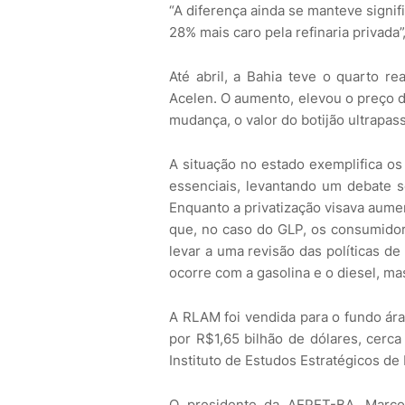
“A diferença ainda se manteve signi
28% mais caro pela refinaria privada”,
Até abril, a Bahia teve o quarto re
Acelen. O aumento, elevou o preço d
mudança, o valor do botijão ultrapas
A situação no estado exemplifica os
essenciais, levantando um debate so
Enquanto a privatização visava aume
que, no caso do GLP, os consumido
levar a uma revisão das políticas de
ocorre com a gasolina e o diesel, m
A RLAM foi vendida para o fundo ár
por R$1,65 bilhão de dólares, cerc
Instituto de Estudos Estratégicos de 
O presidente da AEPET-BA, Marcos