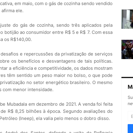
ficativa, em maio, com o gás de cozinha sendo vendido
 afirma ele.
ajuste do gás de cozinha, sendo três aplicados pela
o botijão ao consumidor entre R$ 5 e R$ 7. Com essa
sa os R$140,00.
 desafios e repercussões da privatização de serviços
bre os benefícios e desvantagens de tais políticas.
ntar a eficiência e competitividade, os dados mostram
res têm sentido um peso maior no bolso, o que pode
 privatização no setor energético brasileiro. O mesmo
M
as com menor intensidade.
Su
ne
abe Mubadala em dezembro de 2021. A venda foi feita
a de R$ 8,25 bilhões à época. Segundo avaliações do
Petróleo (Ineep), ela valia pelo menos o dobro disso.
 André dos Santos, defende a volta da Refinaria