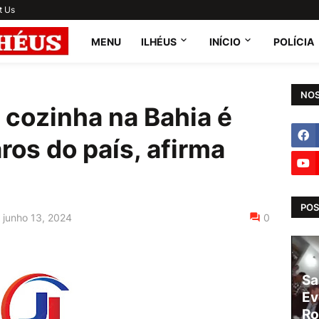
t Us
MENU
ILHÉUS
INÍCIO
POLÍCIA
NOS
 cozinha na Bahia é
ros do país, afirma
POS
junho 13, 2024
0
Sa
Ev
Ro