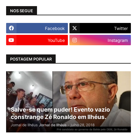
NOS SEGUE
Facebook
Twitter
YouTube
Instagram
POSTAGEM POPULAR
Salve-se quem puder! Evento vazio
constrange Zé Ronaldo em Ilhéus.
Jornal de Ilhéus
Jornal de Ilhéus
-
julho 28, 2018