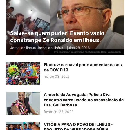
Salve-se quem puder! Evento vazio
constrange Zé Ronaldo em Ilhéus.
Jornal de Ilhéus
Jornal de Ilhéus
-
julho 28, 2018
Fiocruz: carnaval pode aumentar casos
de COVID 19
março 03, 2025
A morte da Advogada: Polícia Civil
encontra carro usado no assassinato da
Dra. Gal Barbosa
fevereiro 25, 2025
VITÓRIA PARA O POVO DE ILHÉUS -
PROJETO DA VEREADORA RÚBIA