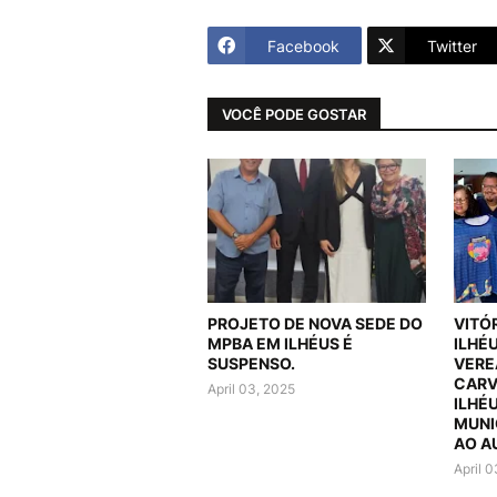
Facebook
Twitter
VOCÊ PODE GOSTAR
PROJETO DE NOVA SEDE DO
VITÓ
MPBA EM ILHÉUS É
ILHÉ
SUSPENSO.
VERE
CARV
April 03, 2025
ILHÉ
MUNI
AO A
April 