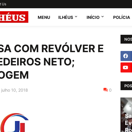
t Us
MENU
ILHÉUS
INÍCIO
POLÍCIA
NOS
SA COM REVÓLVER E
DEIROS NETO;
FOGEM
POS
julho 10, 2018
0
Sa
Ev
Ro