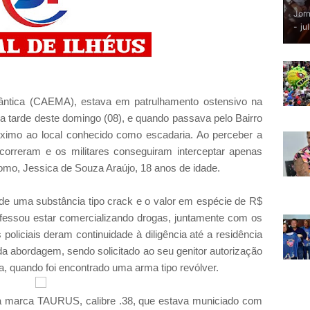
Jorn
-
ju
ântica (CAEMA), estava em patrulhamento ostensivo na
da tarde deste domingo (08), e quando passava pelo Bairro
próximo ao local conhecido como escadaria. Ao perceber a
correram e os militares conseguiram interceptar apenas
como, Jessica de Souza Araújo, 18 anos de idade.
e uma substância tipo crack e o valor em espécie de R$
confessou estar comercializando drogas, juntamente com os
policiais deram continuidade à diligência até a residência
 da abordagem, sendo solicitado ao seu genitor autorização
a, quando foi encontrado uma arma tipo revólver.
da marca TAURUS, calibre .38, que estava municiado com