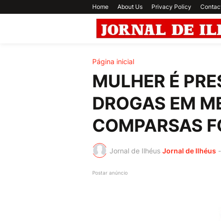
Home
About Us
Privacy Policy
Contac
Página inicial
MULHER É PRE
DROGAS EM ME
COMPARSAS 
Jornal de Ilhéus
Jornal de Ilhéus
-
Postar anúncio