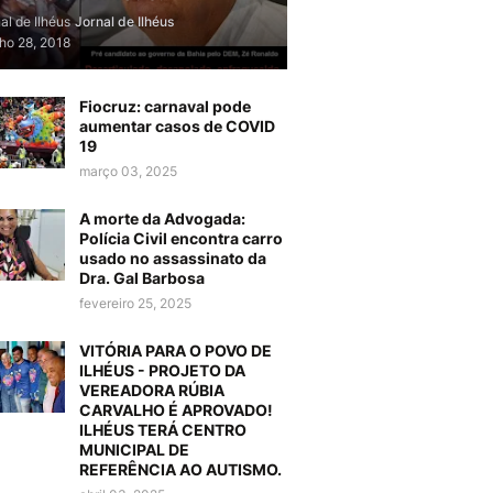
al de Ilhéus
Jornal de Ilhéus
lho 28, 2018
Fiocruz: carnaval pode
aumentar casos de COVID
19
março 03, 2025
A morte da Advogada:
Polícia Civil encontra carro
usado no assassinato da
Dra. Gal Barbosa
fevereiro 25, 2025
VITÓRIA PARA O POVO DE
ILHÉUS - PROJETO DA
VEREADORA RÚBIA
CARVALHO É APROVADO!
ILHÉUS TERÁ CENTRO
MUNICIPAL DE
REFERÊNCIA AO AUTISMO.