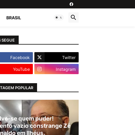
BRASIL
 SEGUE
Facebook
Twitter
YouTube
Instagram
TAGEM POPULAR
lve-se quem puder!
ento vazio constrange Zé
naldo em Ilhéus.